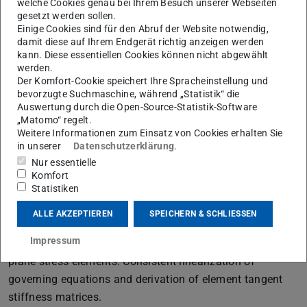
welche Cookies genau bei Ihrem Besuch unserer Webseiten
variational formulations: Hellinger–Reissner (two-field)
gesetzt werden sollen.
and Hu–Washizu (three-field) principles. Discussion of
Einige Cookies sind für den Abruf der Website notwendig,
damit diese auf Ihrem Endgerät richtig anzeigen werden
locking phenomena and mixed formulations through
kann. Diese essentiellen Cookies können nicht abgewählt
Timoshenko beam models.
werden.
Der Komfort-Cookie speichert Ihre Spracheinstellung und
2. Introduction to nonlinear finite element analysis
bevorzugte Suchmaschine, während „Statistik“ die
Auswertung durch die Open-Source-Statistik-Software
Fundamental concepts of nonlinear structural response,
„Matomo“ regelt.
residual force equations, and equilibrium paths. Critical
Weitere Informationen zum Einsatz von Cookies erhalten Sie
points, bifurcation, and limit points in conservative
in unserer
Datenschutzerklärung
.
systems. Introductory nonlinear examples.
Nur essentielle
Komfort
3. Formulation of geometrically nonlinear finite
Statistiken
elements
ALLE AKZEPTIEREN
SPEICHERN & SCHLIESSEN
Review of nonlinear continuum mechanics. Total
Impressum
Lagrangian formulation of bar, Timoshenko beam and
plane stress elements. Consistent linearization of
governing equations and derivation of element tangent
stiffness matrices.